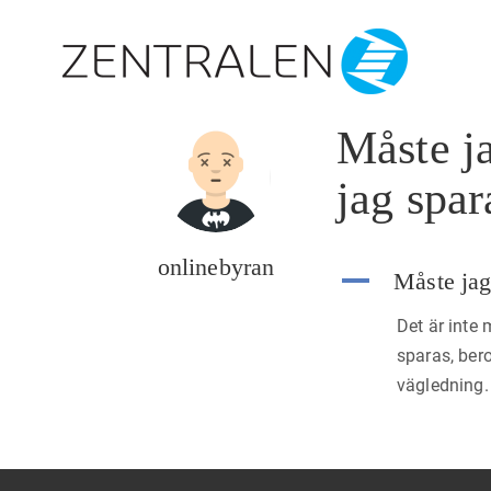
Måste ja
jag spar
onlinebyran
A
Måste jag 
Det är inte 
sparas, bero
vägledning.